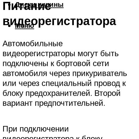
Питание
Диски и шины
видеорегистратора
Меню
Автомобильные
видеорегистраторы могут быть
подключены к бортовой сети
автомобиля через прикуриватель
или через специальный провод к
блоку предохранителей. Второй
вариант предпочтительней.
При подключении
видеорегистратора к блоку