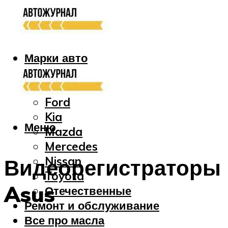
Марки авто
Audi
Bmw
Ford
Kia
Меню
Mazda
Mercedes
Nissan
Видеорегистраторы
Toyota
Asus
Отечественные
Ремонт и обслуживание
Все про масла