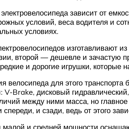
а электровелосипеда зависит от емко
орожных условий, веса водителя и со
альных условиях.
лектровелосипедов изготавливают из
озии, второй — дешевле и зачастую 
 редкие и дорогие игрушки, которые н
ия велосипеда для этого транспорта
: V-Brake, дисковый гидравлический
ичий между ними масса, но главное 
спереди, и сзади, ведь от этого зав
 малой и средней мощности оснащаю