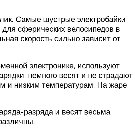
елик. Самые шустрые электробайки
ия для сферических велосипедов в
льная скорость сильно зависит от
еменной электронике, используют
арядки, немного весят и не страдают
им и низким температурам. На жаре
аряда-разряда и весят весьма
зразличны.