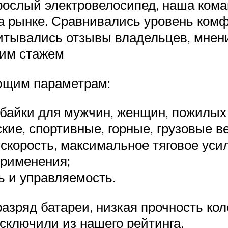
зрослый электровелосипед, наша ком
а рынке. Сравнивались уровень комф
итывались отзывы владельцев, мнени
ним стажем
ющим параметрам:
обайки для мужчин, женщин, пожилых
ские, спортивные, горные, грузовые 
скорость, максимальное тяговое уси
применения;
ь и управляемость.
азряд батареи, низкая прочность кол
сключили из нашего рейтинга.