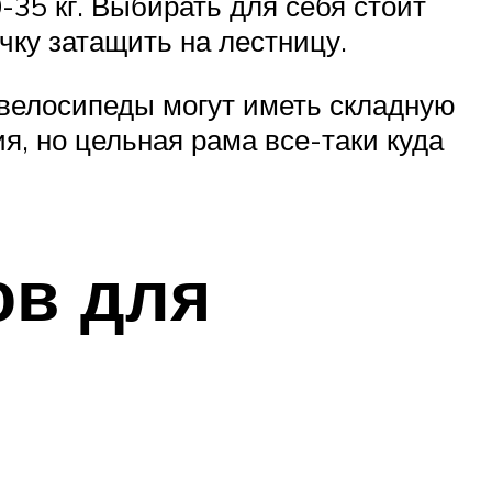
-35 кг. Выбирать для себя стоит
очку затащить на лестницу.
овелосипеды могут иметь складную
я, но цельная рама все-таки куда
ов для