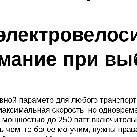
электровелоси
имание при вы
вной параметр для любого транспор
максимальная скорость, но одноврем
рт мощностью до 250 ватт включитель
ь чем-то более могучим, нужны прав