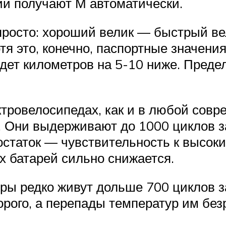
рий получают М автоматически.
просто: хороший велик — быстрый в
отя это, конечно, паспортные значен
дет километров на 5-10 ниже. Преде
ктровелосипедах, как и в любой совр
. Они выдерживают до 1000 циклов з
остаток — чувствительность к высок
х батарей сильно снижается.
ры редко живут дольше 700 циклов з
дорого, а перепады температур им бе