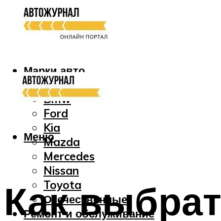
Марки авто
Audi
Bmw
Ford
Kia
Меню
Mazda
Mercedes
Nissan
Как выбрат
Toyota
Отечественные
Ремонт и обслуживание