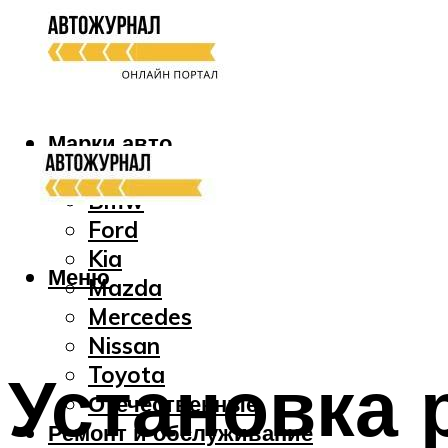
Марки авто
Audi
Bmw
Ford
Kia
Меню
Mazda
Mercedes
Nissan
Установка 
Toyota
Отечественные
Ремонт и обслуживание