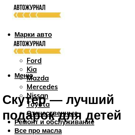
Марки авто
Audi
Bmw
Ford
Kia
Меню
Mazda
Mercedes
Nissan
Скутер — лучший
Toyota
подарок для детей
Отечественные
Ремонт и обслуживание
Все про масла