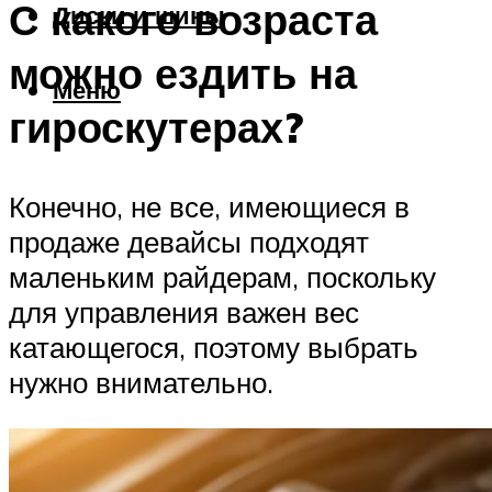
С какого возраста
Диски и шины
можно ездить на
Меню
гироскутерах?
Конечно, не все, имеющиеся в
продаже девайсы подходят
маленьким райдерам, поскольку
для управления важен вес
катающегося, поэтому выбрать
нужно внимательно.