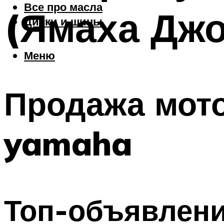
Все про масла
(Ямаха Джо
Диски и шины
Меню
Продажа мото
yamaha
Топ-объявлени