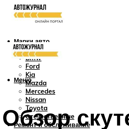
Марки авто
Audi
Bmw
Ford
Kia
Меню
Mazda
Mercedes
Nissan
Обзор скут
Toyota
Отечественные
Ремонт и обслуживание