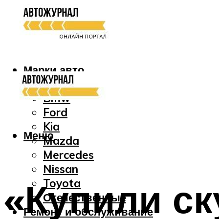
Марки авто
Audi
Bmw
Ford
Kia
Меню
Mazda
Mercedes
Nissan
«Купили ску
Toyota
Отечественные
Ремонт и обслуживание