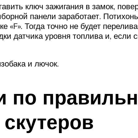
авить ключ зажигания в замок, повер
иборной панели заработает. Потихонь
ке «F». Тогда точно не будет перелив
ки датчика уровня топлива и, если с
зобака и лючок.
и по правиль
 скутеров