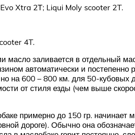
Evo Xtra 2Т; Liqui Moly scooter 2T.
cooter 4T.
ми масло заливается в отдельный мас
нзином автоматически и постепенно р
о на 600 – 800 км. для 50-кубовых д
мости от стиля езды (чем выше скоро
баке примерно до 150 гр. начинает м
овной дороге). Обычно она обозначае
сла в маслобаке горит постоянно, сл