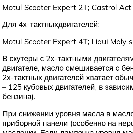
Motul Scooter Expert 2Т; Castrol Act 
Для 4х-тактныхдвигателей:
Motul Scooter Expert 4Т; Liqui Moly s
В скутеры с 2х-тактными двигателя
двигателе, масло смешивается с бе
2х-тактных двигателей хватает обычн
– 125 кубовых двигателей, в зависи
бензина).
При снижении уровня масла в масло
приборной панели (особенно на нер
масленки. Если лампочка уровня ма