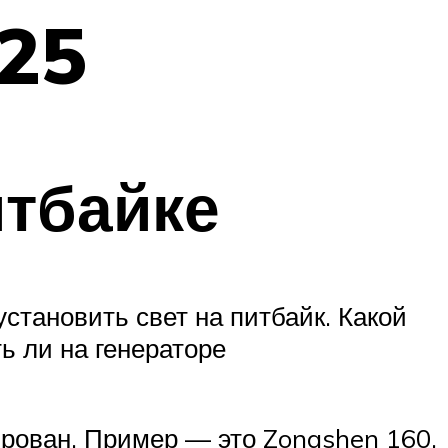
125
итбайке
установить свет на питбайк. Какой
ть ли на генераторе
лирован. Пример — это Zongshen 160,