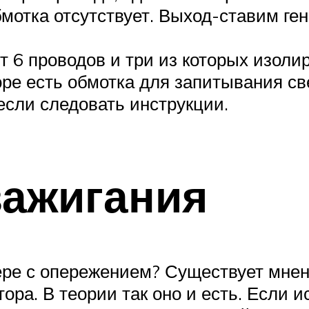
бмотка отсутствует. Выход-ставим ге
т 6 проводов и три из которых изол
оре есть обмотка для запитывания св
если следовать инструкции.
зажигания
ере с опережением? Существует мнени
ора. В теории так оно и есть. Если и