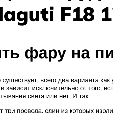
laguti F18 
ть фару на п
 существует, всего два варианта как 
и зависит исключительно от того, ес
тывания света или нет. И так
т три провода, один из которых изо