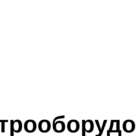
ктрооборуд