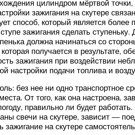
хождения цилиндром мёртвой точки,
стройки зажигания на скутере связан
вует способ, который является боле
упе зажигания сделать ступеньку. Д
енька должна начинаться со стороны
 которая получается в результате, о
ость зажигания при воздействии неб
й настройки подачи топлива и возду
оль: без нее ни одно транспортное с
еста. От того, как она настроена, за
огоду, правильно ли будет работать. 
аны свечи на скутере, зависит — поед
 зажигание на скутере самостоятельн