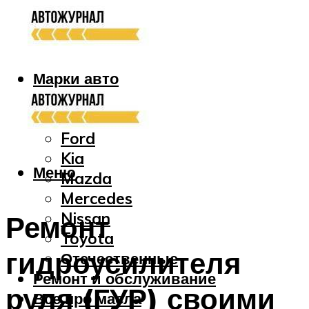
Марки авто
Audi
Bmw
Ford
Kia
Меню
Mazda
Mercedes
Nissan
Ремонт
Toyota
гидроусилителя
Отечественные
Ремонт и обслуживание
руля (ГУР) своими
Все про масла