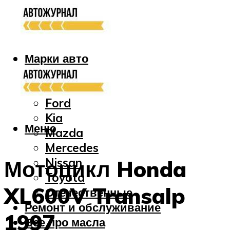
Марки авто
Audi
Bmw
Ford
Kia
Меню
Mazda
Mercedes
Nissan
Мотоцикл Honda
Toyota
XL600V Transalp
Отечественные
Ремонт и обслуживание
1997
Все про масла