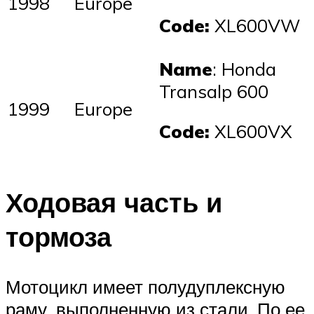
1998
Europe
Code:
XL600VW
Name
: Honda
Transalp 600
1999
Europe
Code:
XL600VX
Ходовая часть и
тормоза
Мотоцикл имеет полудуплексную
раму, выполненную из стали. По ее