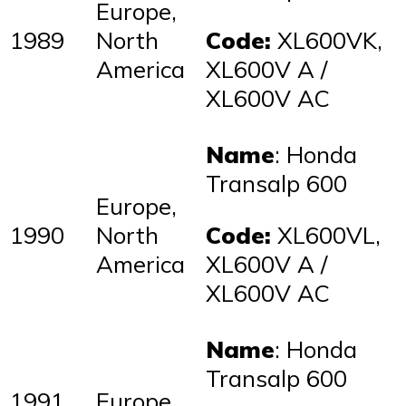
Europe,
1989
North
Code:
XL600VK,
America
XL600V A /
XL600V AC
Name
: Honda
Transalp 600
Europe,
1990
North
Code:
XL600VL,
America
XL600V A /
XL600V AC
Name
: Honda
Transalp 600
1991
Europe