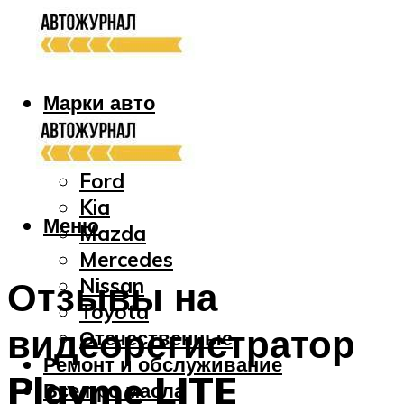
Марки авто
Audi
Bmw
Ford
Kia
Меню
Mazda
Mercedes
Nissan
Отзывы на
Toyota
видеорегистратор
Отечественные
Ремонт и обслуживание
Playme LITE
Все про масла