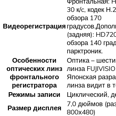
Фронтальная: 
30 к/c, кодек Н.
обзора 170
Видеорегистрация
градусов.Допол
(задняя): HD720
обзора 140 град
парктроник.
Особенности
Оптика – шест
оптических линз
линза FUJIVISIO
фронтального
Японская разраб
регистратора
линза видит в 
Режимы записи
Циклический, д
7,0 дюймов (р
Размер дисплея
800х480)