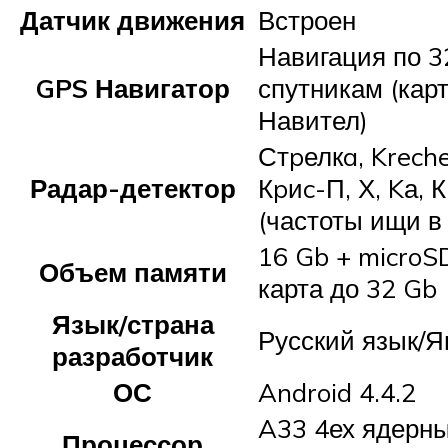
Датчик движения
Встроен
Навигация по 3
GPS Навигатор
спутникам (кар
Навител)
Стpелкa, Kreche
Радар-детектор
Кpиc-П, Х, Kа, 
(частоты ищи в 
16 Gb + micro
Объем памяти
карта до 32 Gb
Язык/страна
Русский язык/Я
разработчик
ОС
Android 4.4.2
A33 4ех ядерны
Процессор