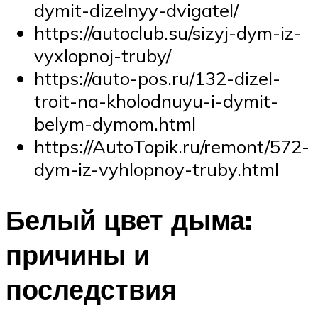
dymit-dizelnyy-dvigatel/
https://autoclub.su/sizyj-dym-iz-
vyxlopnoj-truby/
https://auto-pos.ru/132-dizel-
troit-na-kholodnuyu-i-dymit-
belym-dymom.html
https://AutoTopik.ru/remont/572-
dym-iz-vyhlopnoy-truby.html
Белый цвет дыма:
причины и
последствия