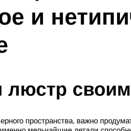
ое и нетип
е
 люстр своим
ерного пространства, важно продума
 именно мельчайшие детали способн