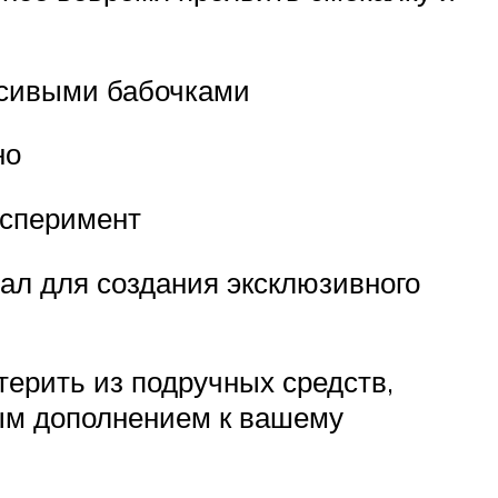
асивыми бабочками
но
ксперимент
иал для создания эксклюзивного
терить из подручных средств,
ным дополнением к вашему