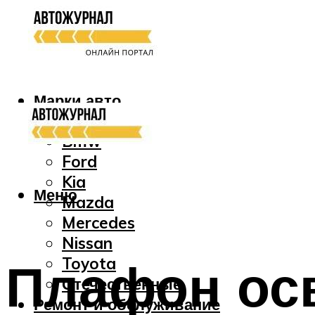
Марки авто
Audi
Bmw
Ford
Kia
Меню
Mazda
Mercedes
Nissan
Плафон ос
Toyota
Отечественные
Ремонт и обслуживание