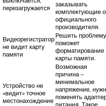
выключается,
заказывать
перезагружается
комплектующие о
официального
производителя.
Решить проблем
Видеорегистратор
поможет
не видит карту
форматирование
памяти
карты памяти.
Возможная
причина –
минимальное
Устройство не
напряжение, нуж
«видит» точное
поменять адапте
местонахождение
питания. Такое