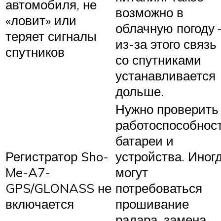
автомобиля, не
возможно в
«ловит» или
облачную погоду 
теряет сигналы
из-за этого связь
спутников
со спутниками
устанавливается
дольше.
Нужно проверить
работоспособнос
батареи и
Регистратор Sho-
устройства. Иног
Me-A7-
могут
GPS/GLONASS не
потребоваться
включается
прошивание
радара, замена