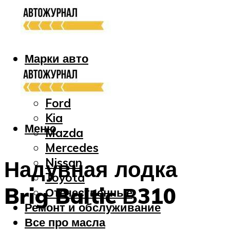
Марки авто
Audi
Bmw
Ford
Kia
Меню
Mazda
Mercedes
Nissan
Надувная лодка
Toyota
Brig Baltic В310
Отечественные
Ремонт и обслуживание
Все про масла