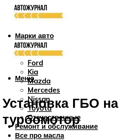
Марки авто
Audi
Bmw
Ford
Kia
Меню
Mazda
Mercedes
Nissan
Установка ГБО на
Toyota
турбомотор
Отечественные
Ремонт и обслуживание
Все про масла