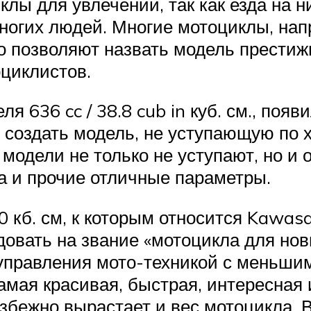
клы для увлечений, так как езда на 
ногих людей. Многие мотоциклы, нап
го позволяют назвать модель престиж
оциклистов.
636 cc / 38.8 cub in куб. см., появ
 создать модель, не уступающую по 
 модели не только не уступают, но и 
 и прочие отличные параметры.
 кб. см, к которым относится Kawasa
овать на звание «мотоцикла для нов
управления мото-техникой с меньшим
амая красивая, быстрая, интересная 
збежно вырастает и вес мотоцикла. В