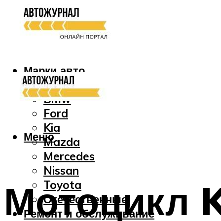
Марки авто
Audi
Bmw
Ford
Kia
Меню
Mazda
Mercedes
Nissan
Мотоцикл K
Toyota
Отечественные
Ремонт и обслуживание