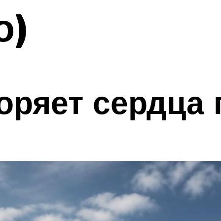
о)
коряет сердца