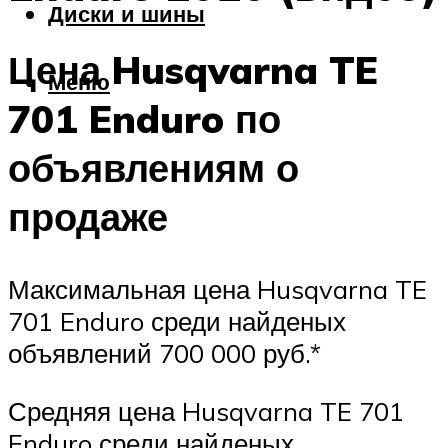
Диски и шины
Цена Husqvarna TE
Меню
701 Enduro по
объявлениям о
продаже
Максимальная цена Husqvarna TE
701 Enduro среди найденых
объявлений 700 000 руб.*
Средняя цена Husqvarna TE 701
Enduro среди найденых