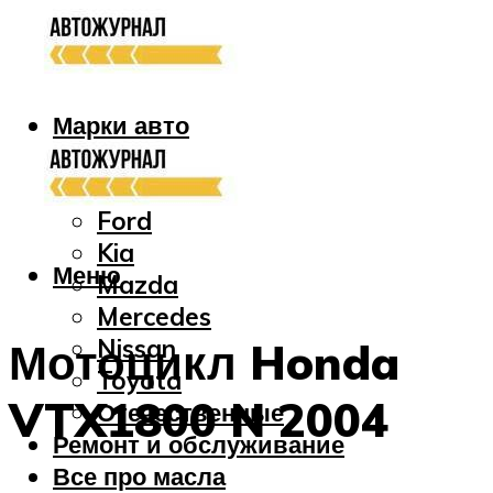
Марки авто
Audi
Bmw
Ford
Kia
Меню
Mazda
Mercedes
Nissan
Мотоцикл Honda
Toyota
VTX1800 N 2004
Отечественные
Ремонт и обслуживание
Все про масла