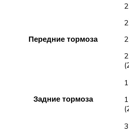
2
2
Передние тормоза
2
2
(
1
Задние тормоза
1
(
3