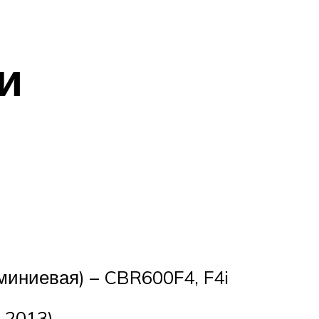
и
миниевая) – CBR600F4, F4i
-2013)