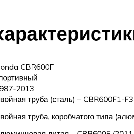
характеристик
onda CBR600F
портивный
987-2013
войная труба (сталь) – CBR600F1-F3
войная труба, коробчатого типа (алю
люминиевая литая – CBR600F (2011