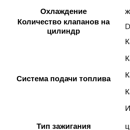
Охлаждение
ж
Количество клапанов на
D
цилиндр
К
К
К
Система подачи топлива
К
И
Тип зажигания
ц