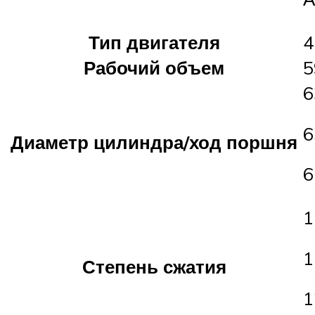
Тип двигателя
4
Рабочий объем
5
6
6
Диаметр цилиндра/ход поршня
6
1
1
Степень сжатия
1