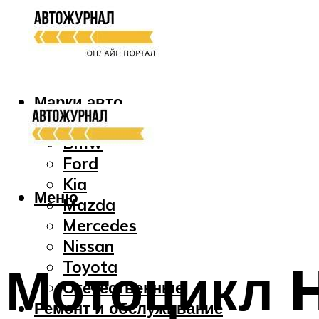
Марки авто
Audi
Bmw
Ford
Kia
Меню
Mazda
Mercedes
Nissan
Мотоцикл 
Toyota
Отечественные
Ремонт и обслуживание