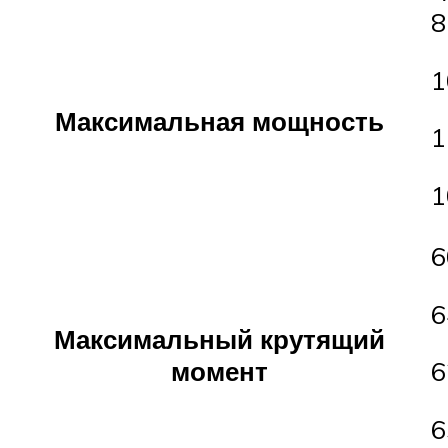
8
1
Максимальная мощность
1
1
6
6
Максимальный крутящий
момент
6
6