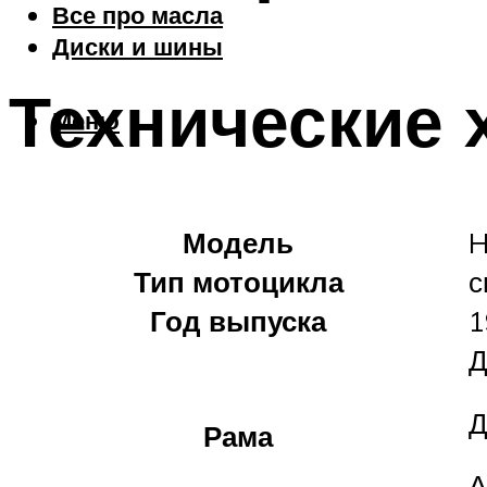
Все про масла
Диски и шины
Технические 
Меню
Модель
H
Тип мотоцикла
с
Год выпуска
1
Д
Д
Рама
А