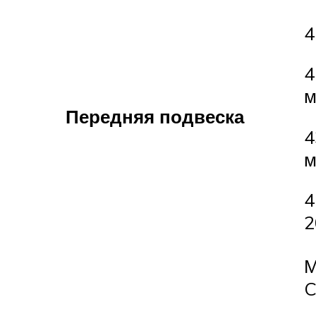
4
4
м
Передняя подвеска
4
м
4
2
М
C