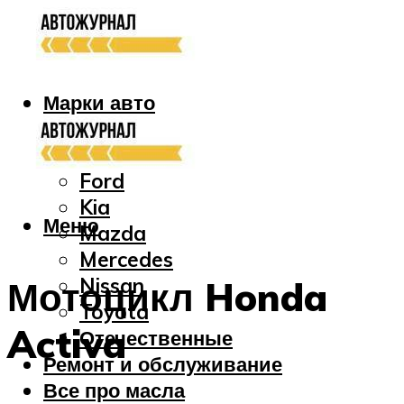
Марки авто
Audi
Bmw
Ford
Kia
Меню
Mazda
Mercedes
Nissan
Мотоцикл Honda
Toyota
Activa
Отечественные
Ремонт и обслуживание
Все про масла