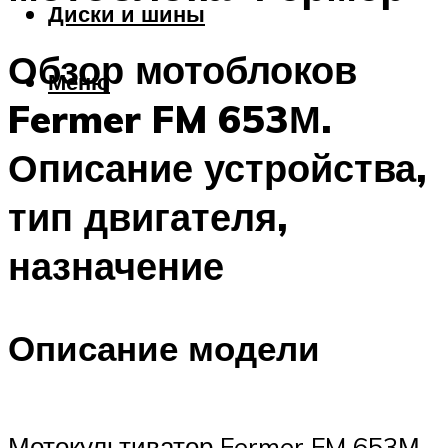
Диски и шины
Обзор мотоблоков
Меню
Fermer FM 653М.
Описание устройства,
тип двигателя,
назначение
Описание модели
Мотокультиватор Fermer FM 653М