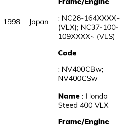
Frame/Engine
: NC26-164XXXX~
1998
Japan
(VLX); NC37-100-
109XXXX~ (VLS)
Code
: NV400CBw;
NV400CSw
Name
: Honda
Steed 400 VLX
Frame/Engine