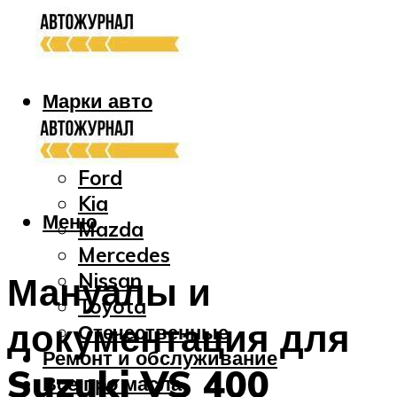
Марки авто
Audi
Bmw
Ford
Kia
Меню
Mazda
Mercedes
Nissan
Мануалы и
Toyota
документация для
Отечественные
Ремонт и обслуживание
Suzuki VS 400
Все про масла