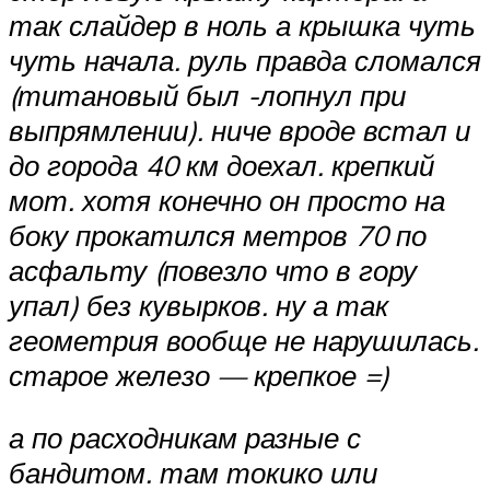
так слайдер в ноль а крышка чуть
чуть начала. руль правда сломался
(титановый был -лопнул при
выпрямлении). ниче вроде встал и
до города 40 км доехал. крепкий
мот. хотя конечно он просто на
боку прокатился метров 70 по
асфальту (повезло что в гору
упал) без кувырков. ну а так
геометрия вообще не нарушилась.
старое железо — крепкое =)
а по расходникам разные с
бандитом. там токико или