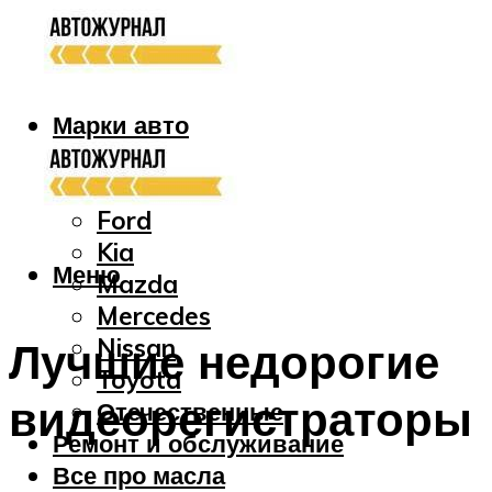
Марки авто
Audi
Bmw
Ford
Kia
Меню
Mazda
Mercedes
Nissan
Лучшие недорогие
Toyota
видеорегистраторы
Отечественные
Ремонт и обслуживание
Все про масла