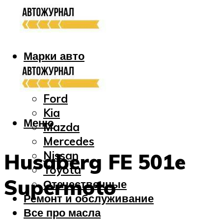
Марки авто
Audi
Bmw
Ford
Kia
Меню
Mazda
Mercedes
Nissan
Husaberg FE 501e
Toyota
Supermoto
Отечественные
Ремонт и обслуживание
Все про масла