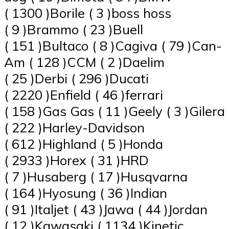
( 1300 )Borile ( 3 )boss hoss
( 9 )Brammo ( 23 )Buell
( 151 )Bultaco ( 8 )Cagiva ( 79 )Can-
Am ( 128 )CCM ( 2 )Daelim
( 25 )Derbi ( 296 )Ducati
( 2220 )Enfield ( 46 )ferrari
( 158 )Gas Gas ( 11 )Geely ( 3 )Gilera
( 222 )Harley-Davidson
( 612 )Highland ( 5 )Honda
( 2933 )Horex ( 31 )HRD
( 7 )Husaberg ( 17 )Husqvarna
( 164 )Hyosung ( 36 )Indian
( 91 )Italjet ( 43 )Jawa ( 44 )Jordan
( 12 )Kawasaki ( 1134 )Kinetic