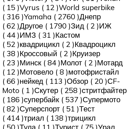
( 15 )Vyrus ( 12 )World superbike
( 316 )Yamaha ( 2760 )Днепр
( 62 )Другое ( 1790 )Зид ( 2 )ИЖ
( 44 )ИМЗ ( 31 )Кастом
( 52 )квадрицикл ( 2 )Квадроцикл
( 38 )Кроссовый ( 2 )Круизер
( 23 )Минск ( 84 )Молот ( 2 )Мотард
( 12 )Мотовело ( 8 )мотофристайл
( 66 )нейкед ( 113 )Обзор ( 20 )СF-
Moto ( 1 )Скутер ( 258 )стритфайтер
( 186 )супербайк ( 537 )Супермото
( 82 )Суперспорт ( 51 )Тест
( 414 )триал ( 138 )трицикл
( 50 )Тула ( 11 )Турист ( 75 )Урал