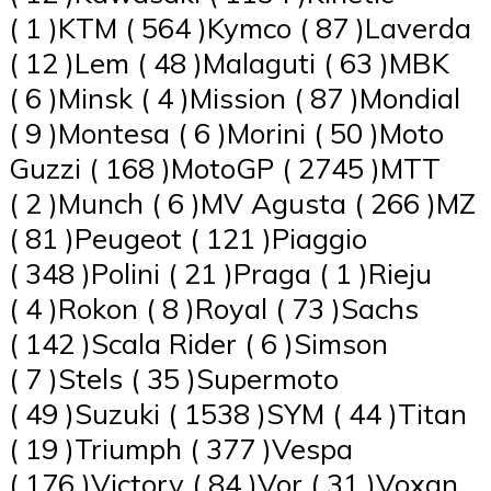
( 1 )KTM ( 564 )Kymco ( 87 )Laverda
( 12 )Lem ( 48 )Malaguti ( 63 )MBK
( 6 )Minsk ( 4 )Mission ( 87 )Mondial
( 9 )Montesa ( 6 )Morini ( 50 )Moto
Guzzi ( 168 )MotoGP ( 2745 )MTT
( 2 )Munch ( 6 )MV Agusta ( 266 )MZ
( 81 )Peugeot ( 121 )Piaggio
( 348 )Polini ( 21 )Praga ( 1 )Rieju
( 4 )Rokon ( 8 )Royal ( 73 )Sachs
( 142 )Scala Rider ( 6 )Simson
( 7 )Stels ( 35 )Supermoto
( 49 )Suzuki ( 1538 )SYM ( 44 )Titan
( 19 )Triumph ( 377 )Vespa
( 176 )Victory ( 84 )Vor ( 31 )Voxan