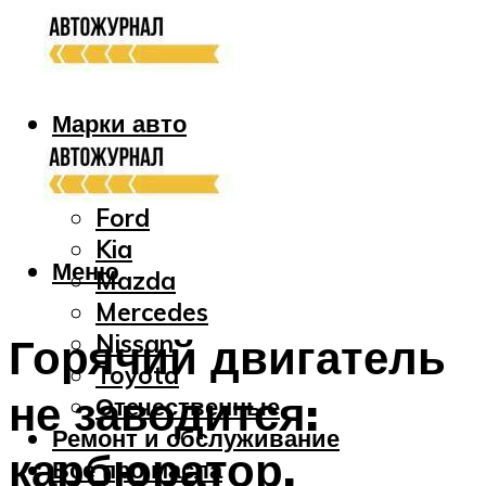
Марки авто
Audi
Bmw
Ford
Kia
Меню
Mazda
Mercedes
Nissan
Горячий двигатель
Toyota
не заводится:
Отечественные
Ремонт и обслуживание
карбюратор,
Все про масла