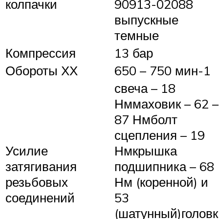
колпачки
90913-02088
выпускные
темные
Компрессия
13 бар
Обороты ХХ
650 – 750 мин-1
свеча – 18
Нммаховик – 62 –
87 Нмболт
сцепления – 19
Усилие
Нмкрышка
затягивания
подшипника – 68
резьбовых
Нм (коренной) и
соединений
53
(шатунный)головк