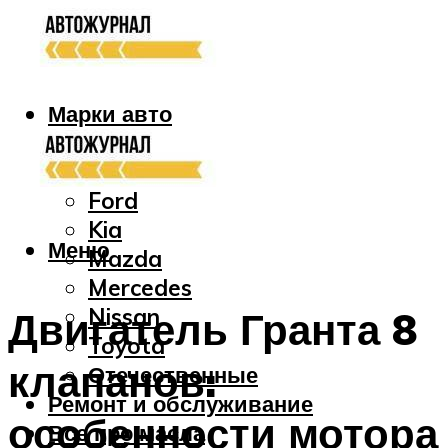
Марки авто
Audi
Bmw
Ford
Kia
Меню
Mazda
Mercedes
Nissan
Двигатель Гранта 8
Toyota
клапанов:
Отечественные
Ремонт и обслуживание
особенности мотора
Все про масла