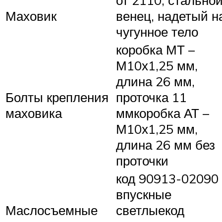
Маховик
венец, надетый н
чугунное тело
коробка МТ –
М10х1,25 мм,
длина 26 мм,
Болты крепления
проточка 11
маховика
ммкоробка АТ –
М10х1,25 мм,
длина 26 мм без
проточки
код 90913-02090
впускные
Маслосъемные
светлыекод