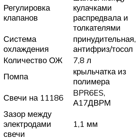
Регулировка
кулачками
клапанов
распредвала и
толкателями
Система
принудительная,
охлаждения
антифриз/тосол
Количество ОЖ
7,8 л
крыльчатка из
Помпа
полимера
BPR6ES,
Свечи на 11186
А17ДВРМ
Зазор между
электродами
1,1 мм
свечи