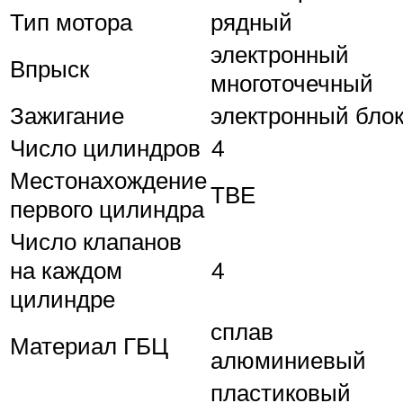
Тип мотора
рядный
электронный
Впрыск
многоточечный
Зажигание
электронный бло
Число цилиндров
4
Местонахождение
ТВЕ
первого цилиндра
Число клапанов
на каждом
4
цилиндре
сплав
Материал ГБЦ
алюминиевый
пластиковый