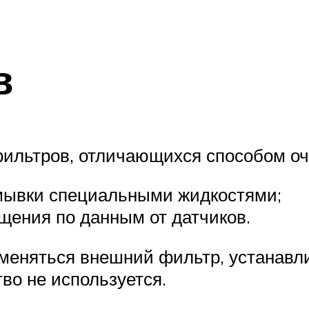
в
ильтров, отличающихся способом очи
мывки специальными жидкостями;
щения по данным от датчиков.
именяться внешний фильтр, устанавл
во не используется.