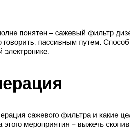
полне понятен – сажевый фильтр дизе
о говорить, пассивным путем. Спосо
й электронике.
нерация
нерация сажевого фильтра и какие це
а этого мероприятия – выжечь скопив