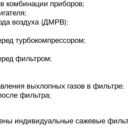
 в комбинации приборов;
игателя;
да воздуха (ДМРВ);
еред турбокомпрессором;
еред фильтром;
вления выхлопных газов в фильтре;
после фильтра;
лены индивидуальные сажевые фильт