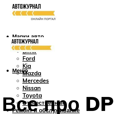
Марки авто
Audi
Bmw
Ford
Kia
Меню
Mazda
Mercedes
Nissan
Все про DP
Toyota
Отечественные
Ремонт и обслуживание