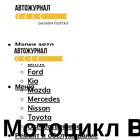
Марки авто
Audi
Bmw
Ford
Kia
Меню
Mazda
Mercedes
Nissan
Мотоцикл B
Toyota
Отечественные
Ремонт и обслуживание