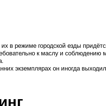
их в режиме городской езды придётс
ебовательно к маслу и соблюдению м
а.
них экземплярах он иногда выходил и
инг