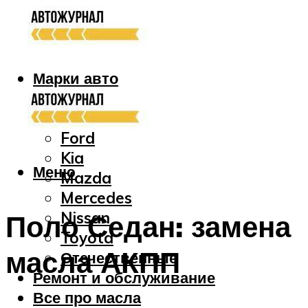
Марки авто
Audi
Bmw
Ford
Kia
Меню
Mazda
Mercedes
Nissan
Поло Седан: замена
Toyota
масла АКПП
Отечественные
Ремонт и обслуживание
Все про масла