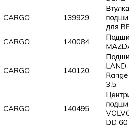
Втулк
CARGO
139929
подши
для B
Подши
CARGO
140084
MAZD
Подши
LAND
CARGO
140120
Range
3.5
Центр
подши
CARGO
140495
VOLV
DD 60