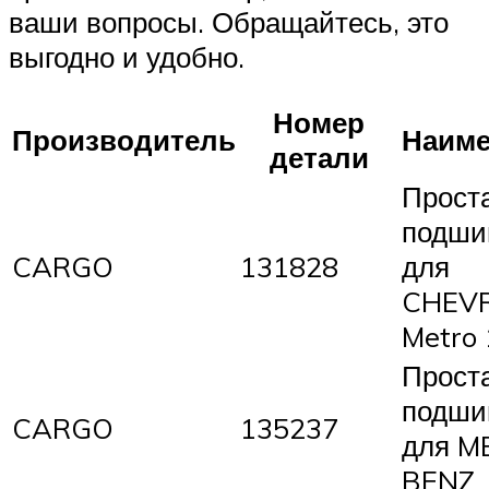
ваши вопросы. Обращайтесь, это
выгодно и удобно.
Номер
Производитель
Наиме
детали
Прост
подши
CARGO
131828
для
CHEV
Metro 
Прост
подши
CARGO
135237
для M
BENZ