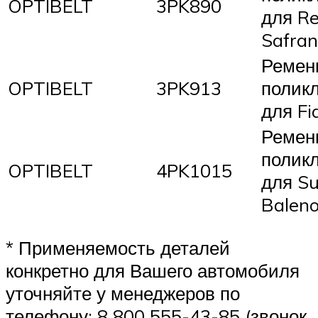
OPTIBELT
3PK890
для Re
Safran
Ремен
OPTIBELT
3PK913
полик
для Fi
Ремен
полик
OPTIBELT
4PK1015
для Su
Balen
* Применяемость деталей
конкретно для Вашего автомобиля
уточняйте у менеджеров по
телефону: 8 800 555-43-85 (звонок