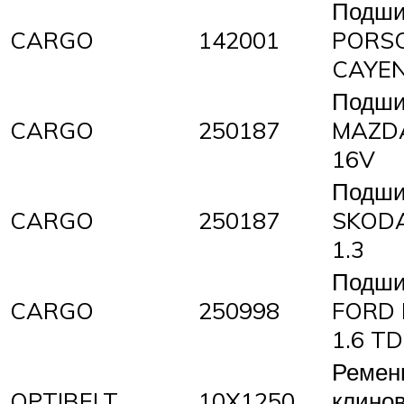
Подши
CARGO
142001
PORS
CAYE
Подши
CARGO
250187
MAZDA
16V
Подши
CARGO
250187
SKODA 
1.3
Подши
CARGO
250998
FORD 
1.6 TD
Ремен
OPTIBELT
10X1250
клино