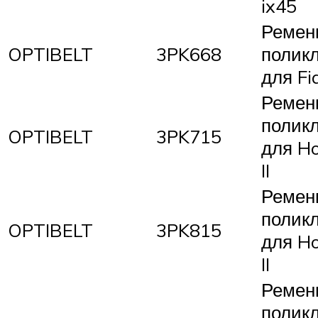
ix45
Ремен
OPTIBELT
3PK668
полик
для Fi
Ремен
полик
OPTIBELT
3PK715
для H
II
Ремен
полик
OPTIBELT
3PK815
для H
II
Ремен
полик