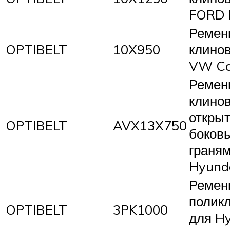
FORD 
Ремен
OPTIBELT
10X950
клино
VW Co
Ремен
клино
откры
OPTIBELT
AVX13X750
боков
граня
Hyunda
Ремен
полик
OPTIBELT
3PK1000
для H