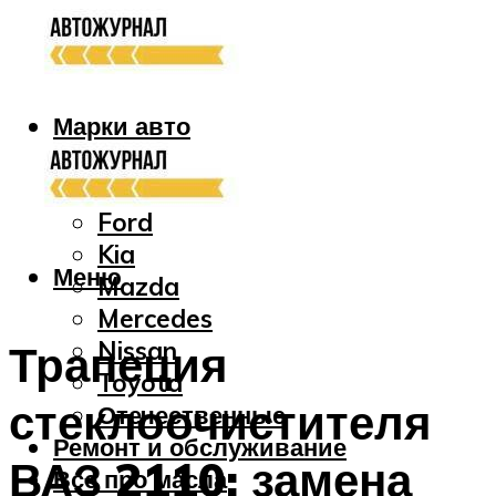
Марки авто
Audi
Bmw
Ford
Kia
Меню
Mazda
Mercedes
Nissan
Трапеция
Toyota
стеклоочистителя
Отечественные
Ремонт и обслуживание
ВАЗ 2110: замена
Все про масла