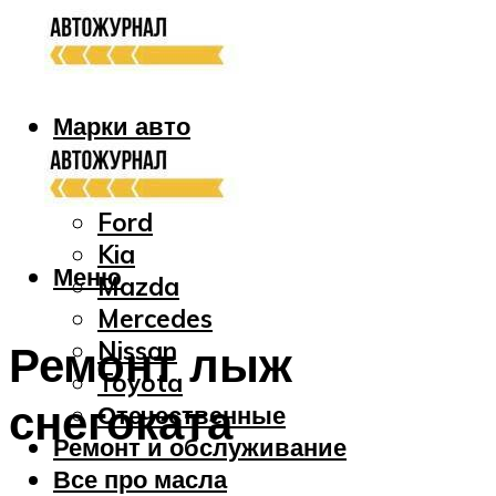
Марки авто
Audi
Bmw
Ford
Kia
Меню
Mazda
Mercedes
Nissan
Ремонт лыж
Toyota
снегоката
Отечественные
Ремонт и обслуживание
Все про масла