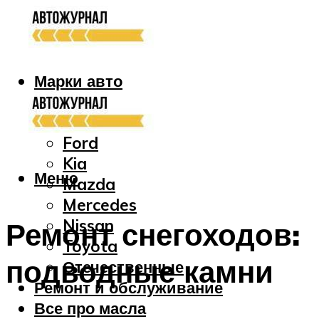
Марки авто
Audi
Bmw
Ford
Kia
Меню
Mazda
Mercedes
Nissan
Ремонт снегоходов:
Toyota
подводные камни
Отечественные
Ремонт и обслуживание
Все про масла