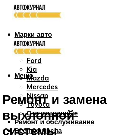
Марки авто
Audi
Bmw
Ford
Kia
Меню
Mazda
Mercedes
Nissan
Ремонт и замена
Toyota
выхлопной
Отечественные
Ремонт и обслуживание
системы
Все про масла