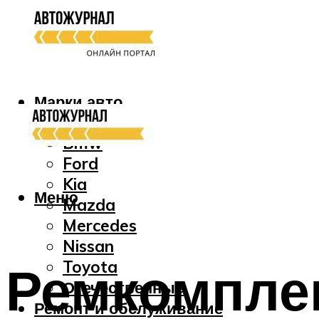
Марки авто
Audi
Bmw
Ford
Kia
Меню
Mazda
Mercedes
Nissan
Ремкомплек
Toyota
Отечественные
Ремонт и обслуживание