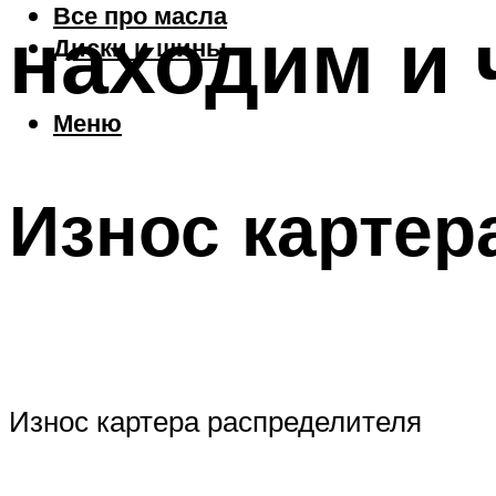
Все про масла
находим и
Диски и шины
Меню
Износ картер
Износ картера распределителя