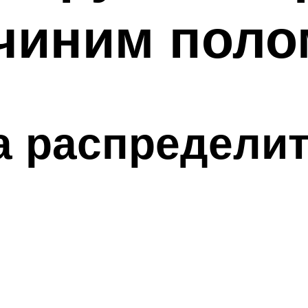
 чиним поло
а распредели