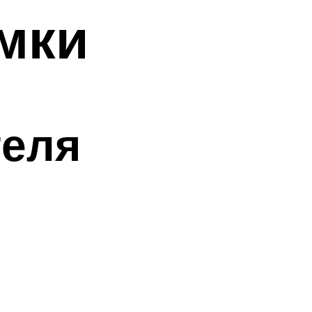
мки
теля