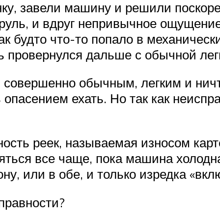
у, завели машину и решили поскорее
 руль, и вдруг непривычное ощущение
к будто что-то попало в механически
ь провернулся дальше с обычной лег
л совершенно обычным, легким и ничт
опасением ехать. Но так как неиспр
ность реек, называемая износом кар
яться все чаще, пока машина холодна
ону, или в обе, и только изредка «вкл
правности?