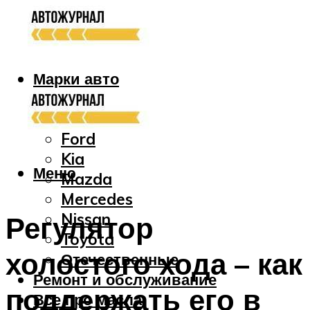
Марки авто
Audi
Bmw
Ford
Kia
Меню
Mazda
Mercedes
Nissan
Регулятор
Toyota
холостого хода – как
Отечественные
Ремонт и обслуживание
поддержать его в
Все про масла