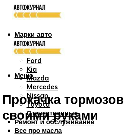
Марки авто
Audi
Bmw
Ford
Kia
Меню
Mazda
Mercedes
Nissan
Прокачка тормозов
Toyota
своими руками
Отечественные
Ремонт и обслуживание
Все про масла