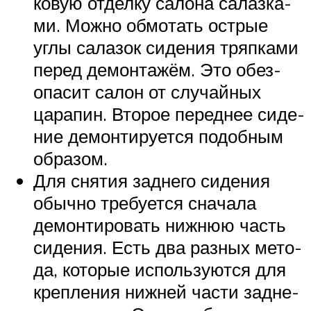
ко­вую отдел­ку сало­на салаз­ка­
ми. Мож­но обмо­тать ост­рые
углы сала­зок сиде­ния тряп­ка­ми
перед демон­та­жём. Это обез­
опа­сит салон от слу­чай­ных
цара­пин. Вто­рое перед­нее сиде­
ние демон­ти­ру­ет­ся подоб­ным
образом.
Для сня­тия зад­не­го сиде­ния
обыч­но тре­бу­ет­ся сна­ча­ла
демон­ти­ро­вать ниж­нюю часть
сиде­ния. Есть два раз­ных мето­
да, кото­рые исполь­зу­ют­ся для
креп­ле­ния ниж­ней части зад­не­