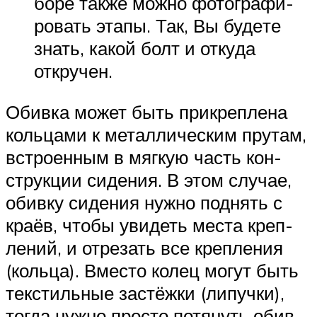
бо­ре так­же мож­но фото­гра­фи­
ро­вать эта­пы. Так, Вы буде­те
знать, какой болт и отку­да
откручен.
Обив­ка может быть при­креп­ле­на
коль­ца­ми к метал­ли­че­ским пру­там,
встро­ен­ным в мяг­кую часть кон­
струк­ции сиде­ния. В этом слу­чае,
обив­ку сиде­ния нуж­но под­нять с
кра­ёв, что­бы уви­деть места креп­
ле­ний, и отре­зать все креп­ле­ния
(коль­ца). Вме­сто колец могут быть
тек­стиль­ные застёж­ки (липуч­ки),
тогда нуж­но про­сто потя­нуть обив­