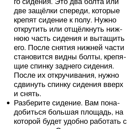
го сиде­ния. Это два бол­та или
две защёл­ки спе­ре­ди, кото­рые
кре­пят сиде­ние к полу. Нуж­но
откру­тить или отщёлк­нуть ниж­
нюю часть сиде­ния и выта­щить
его. После сня­тия ниж­ней части
ста­но­вит­ся вид­ны бол­ты, кре­пя­
щие спин­ку зад­не­го сиде­ния.
После их откру­чи­ва­ния, нуж­но
сдви­нуть спин­ку сиде­ния вверх
и снять.
Раз­бе­ри­те сиде­ние. Вам пона­
до­бить­ся боль­шая пло­щадь, на
кото­рой будет удоб­но рабо­тать с