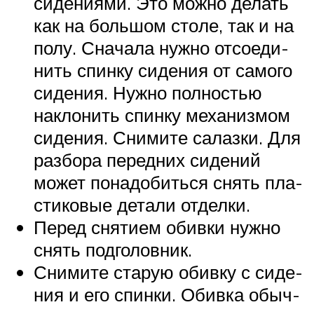
сиде­ни­я­ми. Это мож­но делать
как на боль­шом сто­ле, так и на
полу. Сна­ча­ла нуж­но отсо­еди­
нить спин­ку сиде­ния от само­го
сиде­ния. Нуж­но пол­но­стью
накло­нить спин­ку меха­низ­мом
сиде­ния. Сни­ми­те салаз­ки. Для
раз­бо­ра перед­них сиде­ний
может пона­до­бить­ся снять пла­
сти­ко­вые дета­ли отделки.
Перед сня­ти­ем обив­ки нуж­но
снять подголовник.
Сни­ми­те ста­рую обив­ку с сиде­
ния и его спин­ки. Обив­ка обыч­