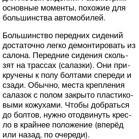
основ­ные момен­ты, похо­жие для
боль­шин­ства автомобилей.
Боль­шин­ство перед­них сиде­ний
доста­точ­но лег­ко демон­ти­ро­вать из
сало­на. Перед­ние сиде­ния сколь­
зят на трас­сах (салаз­ки). Они при­
кру­че­ны к полу бол­та­ми спе­ре­ди и
сза­ди. Обыч­но, места креп­ле­ния
сала­зок с полом закры­то пла­сти­ко­
вы­ми кожу­ха­ми. Что­бы добрать­ся
до бол­тов, нуж­но ото­дви­нуть крес­
ло в край­нее поло­же­ние (впе­рёд
или назад, по очереди).