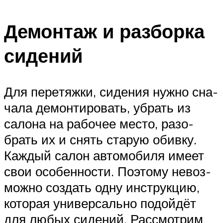
Демонтаж и разборка
сидений
Для пере­тяж­ки, сиде­ния нуж­но сна­
ча­ла демон­ти­ро­вать, убрать из
сало­на на рабо­чее место, разо­
брать их и снять ста­рую обив­ку.
Каж­дый салон авто­мо­би­ля име­ет
свои осо­бен­но­сти. Поэто­му невоз­
мож­но создать одну инструк­цию,
кото­рая уни­вер­саль­но подой­дёт
для любых сиде­ний. Рас­смот­рим