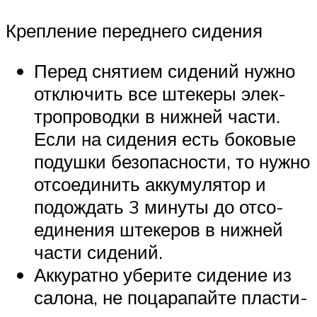
Креп­ле­ние перед­не­го сидения
Перед сня­ти­ем сиде­ний нуж­но
отклю­чить все ште­ке­ры элек­
тро­про­вод­ки в ниж­ней части.
Если на сиде­ния есть боко­вые
подуш­ки без­опас­но­сти, то нуж­но
отсо­еди­нить акку­му­ля­тор и
подо­ждать 3 мину­ты до отсо­
еди­не­ния ште­ке­ров в ниж­ней
части сидений.
Акку­рат­но убе­ри­те сиде­ние из
сало­на, не поца­ра­пай­те пла­сти­