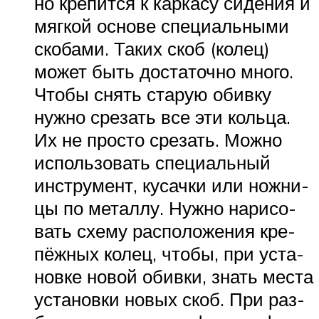
но кре­пит­ся к кар­ка­су сиде­ния и
мяг­кой осно­ве спе­ци­аль­ны­ми
ско­ба­ми. Таких скоб (колец)
может быть доста­точ­но мно­го.
Что­бы снять ста­рую обив­ку
нуж­но сре­зать все эти коль­ца.
Их не про­сто сре­зать. Мож­но
исполь­зо­вать спе­ци­аль­ный
инстру­мент, кусач­ки или нож­ни­
цы по метал­лу. Нуж­но нари­со­
вать схе­му рас­по­ло­же­ния кре­
пёж­ных колец, что­бы, при уста­
нов­ке новой обив­ки, знать места
уста­нов­ки новых скоб. При раз­