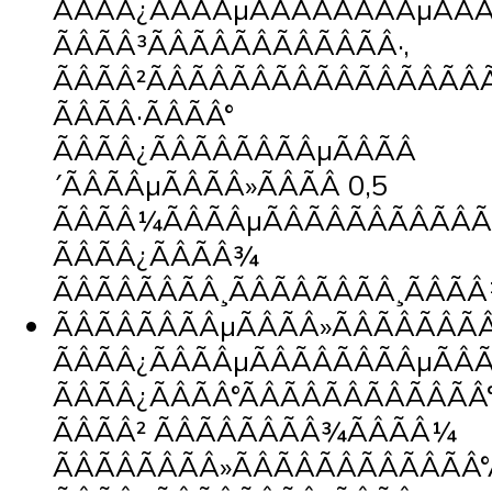
ÃÂÃÂ¿ÃÂÃÂµÃÂÃÂÃÂÃÂµÃÂÃ
ÃÂÃÂ³ÃÂÃÂÃÂÃÂÃÂÃÂ·,
ÃÂÃÂ²ÃÂÃÂÃÂÃÂÃÂÃÂÃÂÃÂÃ
ÃÂÃÂ·ÃÂÃÂ°
ÃÂÃÂ¿ÃÂÃÂÃÂÃÂµÃÂÃÂ
´ÃÂÃÂµÃÂÃÂ»ÃÂÃÂ 0,5
ÃÂÃÂ¼ÃÂÃÂµÃÂÃÂÃÂÃÂÃÂÃ
ÃÂÃÂ¿ÃÂÃÂ¾
ÃÂÃÂÃÂÃÂ¸ÃÂÃÂÃÂÃÂ¸ÃÂÃÂ
ÃÂÃÂÃÂÃÂµÃÂÃÂ»ÃÂÃÂÃÂÃÂ
ÃÂÃÂ¿ÃÂÃÂµÃÂÃÂÃÂÃÂµÃÂÃ
ÃÂÃÂ¿ÃÂÃÂ°ÃÂÃÂÃÂÃÂÃÂÃÂ
ÃÂÃÂ² ÃÂÃÂÃÂÃÂ¾ÃÂÃÂ¼
ÃÂÃÂÃÂÃÂ»ÃÂÃÂÃÂÃÂÃÂÃÂ°