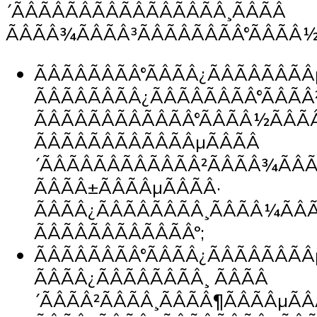
´ÃÂÃÂÃÂÃÂÃÂÃÂÃÂÃÂ¸ÃÂÃÂ
ÃÂÃÂ¾ÃÂÃÂ³ÃÂÃÂÃÂÃÂ°ÃÂÃÂ½
ÃÂÃÂÃÂÃÂ°ÃÂÃÂ¿ÃÂÃÂÃÂÃ
ÃÂÃÂÃÂÃÂ¿ÃÂÃÂÃÂÃÂ°ÃÂÃÂ
ÃÂÃÂÃÂÃÂÃÂÃÂ°ÃÂÃÂ½ÃÂÃ
ÃÂÃÂÃÂÃÂÃÂÃÂµÃÂÃÂ
´ÃÂÃÂÃÂÃÂÃÂÃÂ²ÃÂÃÂ¾ÃÂ
ÃÂÃÂ±ÃÂÃÂµÃÂÃÂ·
ÃÂÃÂ¿ÃÂÃÂÃÂÃÂ¸ÃÂÃÂ¼ÃÂ
ÃÂÃÂÃÂÃÂÃÂÃÂº;
ÃÂÃÂÃÂÃÂ°ÃÂÃÂ¿ÃÂÃÂÃÂÃ
ÃÂÃÂ¿ÃÂÃÂÃÂÃÂ¸ ÃÂÃÂ
´ÃÂÃÂ²ÃÂÃÂ¸ÃÂÃÂ¶ÃÂÃÂµÃ