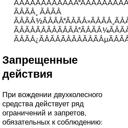
ÃÂÃÂÃÂÃÂÃÂÃÂ°ÃÂÃÂÃÂÃÂÃ
ÃÂÃÂ¸ ÃÂÃÂ
ÃÂÃÂ½ÃÂÃÂ°ÃÂÃÂ»ÃÂÃÂ¸ÃÂ
ÃÂÃÂÃÂÃÂÃÂÃÂ°ÃÂÃÂ¼ÃÂÃ
ÃÂÃÂ¿ÃÂÃÂÃÂÃÂÃÂÃÂµÃÂÃÂ
Запрещенные
действия
При вождении двухколесного
средства действует ряд
ограничений и запретов,
обязательных к соблюдению: