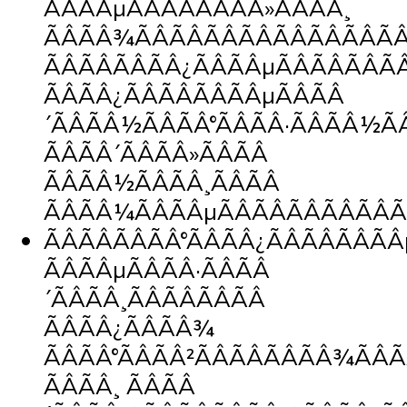
ÃÂÃÂµÃÂÃÂÃÂÃÂ»ÃÂÃÂ¸
ÃÂÃÂ¾ÃÂÃÂÃÂÃÂÃÂÃÂÃÂÃÂ
ÃÂÃÂÃÂÃÂ¿ÃÂÃÂµÃÂÃÂÃÂÃ
ÃÂÃÂ¿ÃÂÃÂÃÂÃÂµÃÂÃÂ
´ÃÂÃÂ½ÃÂÃÂ°ÃÂÃÂ·ÃÂÃÂ½
ÃÂÃÂ´ÃÂÃÂ»ÃÂÃÂ
ÃÂÃÂ½ÃÂÃÂ¸ÃÂÃÂ
ÃÂÃÂ¼ÃÂÃÂµÃÂÃÂÃÂÃÂÃÂÃÂ
ÃÂÃÂÃÂÃÂ°ÃÂÃÂ¿ÃÂÃÂÃÂÃ
ÃÂÃÂµÃÂÃÂ·ÃÂÃÂ
´ÃÂÃÂ¸ÃÂÃÂÃÂÃÂ
ÃÂÃÂ¿ÃÂÃÂ¾
ÃÂÃÂ°ÃÂÃÂ²ÃÂÃÂÃÂÃÂ¾ÃÂÃ
ÃÂÃÂ¸ ÃÂÃÂ