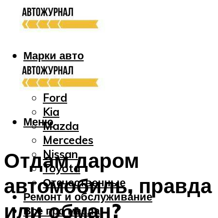
Марки авто
Audi
Bmw
Ford
Kia
Меню
Mazda
Mercedes
Nissan
Отдам даром
Toyota
автомобиль, правда
Отечественные
Ремонт и обслуживание
или обман?
Все про масла