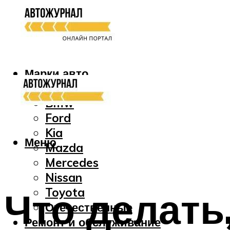
Марки авто
Audi
Bmw
Ford
Kia
Меню
Mazda
Mercedes
Nissan
Что делать,
Toyota
Отечественные
Ремонт и обслуживание