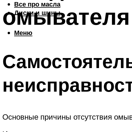
Все про масла
омывателя 
Диски и шины
Меню
Самостоятель
неисправнос
Основные причины отсутствия омыв