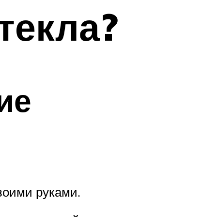
текла?
ие
воими руками.