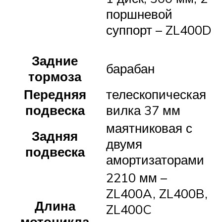
поршневой
суппорт – ZL400D
Задние
барабан
тормоза
Передняя
телескопическая
подвеска
вилка 37 мм
маятниковая с
Задняя
двумя
подвеска
амортизаторами
2210 мм –
ZL400A, ZL400B,
Длина
ZL400C
мотоцикла