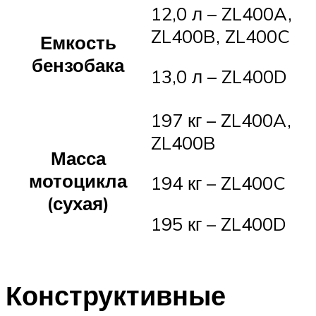
12,0 л – ZL400A,
ZL400B, ZL400C
Емкость
бензобака
13,0 л – ZL400D
197 кг – ZL400A,
ZL400B
Масса
мотоцикла
194 кг – ZL400C
(сухая)
195 кг – ZL400D
Конструктивные