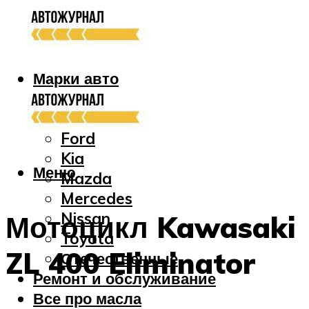
Марки авто
Audi
Bmw
Ford
Kia
Меню
Mazda
Mercedes
Nissan
Мотоцикл Kawasaki
Toyota
ZL 400 Eliminator
Отечественные
Ремонт и обслуживание
Все про масла