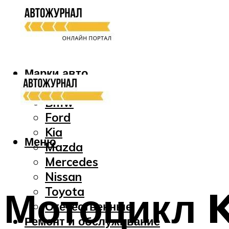
Марки авто
Audi
Bmw
Ford
Kia
Меню
Mazda
Mercedes
Nissan
Мотоцикл 
Toyota
Отечественные
Ремонт и обслуживание