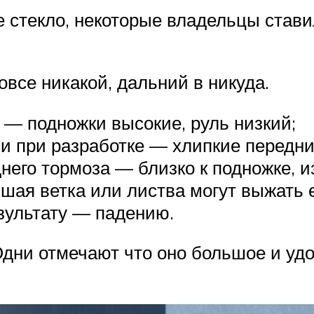
е стекло, некоторые владельцы став
се никакой, дальний в никуда.
 — подножки высокие, руль низкий;
и при разработке — хлипкие передни
его тормоза — близко к подножке, из-
вшая ветка или листва могут выжать 
ультату — падению.
ни отмечают что оно большое и удоб