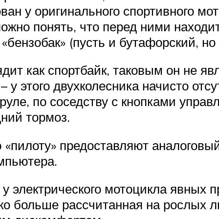
ован у оригинального спортивного мо
жно понять, что перед ними находит
, «бензобак» (пусть и бутафорский, н
дит как спортбайк, таковым он не яв
– у этого двухколесника начисто отс
 руле, по соседству с кнопками управ
дний тормоз.
«пилоту» предоставляют аналоговы
мпьютера.
, у электрического мотоцикла явных п
ко больше рассчитанная на рослых лю