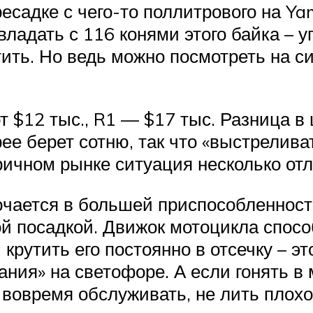
есадке с чего-то поллитрового на Ya
владать с 116 конями этого байка – у
устить. Но ведь можно посмотреть на 
 $12 тыс., R1 — $17 тыс. Разница в 
е берет сотню, так что «выстрелива
ичном рынке ситуация несколько отли
ючается в большей приспособленност
й посадкой. Движок мотоцикла спосо
крутить его постоянно в отсечку – это
ания» на светофоре. А если гонять в
е, вовремя обслуживать, не лить пло