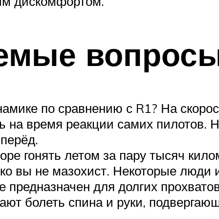
ым дискомфортом.
аемые вопрос
намике по сравнению с R1? На скорос
ть на время реакции самих пилотов. 
перёд.
 море гонять летом за пару тысяч кил
ко вы не мазохист. Некоторые люди и
не предназначен для долгих прохвато
нают болеть спина и руки, подвергаю