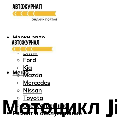
Марки авто
Audi
Bmw
Ford
Kia
Меню
Mazda
Mercedes
Nissan
Мотоцикл J
Toyota
Отечественные
Ремонт и обслуживание