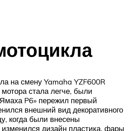
мотоцикла
шла на смену Yamaha YZF600R
 мотора стала легче, были
«Ямаха P6» пережил первый
менился внешний вид декоративного
у, когда были внесены
ь изменился дизайн пластика, фары