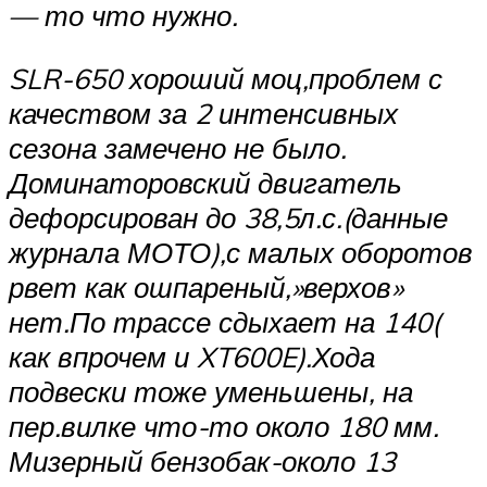
— то что нужно.
SLR-650 хороший моц,проблем с
качеством за 2 интенсивных
сезона замечено не было.
Доминаторовский двигатель
дефорсирован до 38,5л.с.(данные
журнала МОТО),с малых оборотов
рвет как ошпареный,»верхов»
нет.По трассе сдыхает на 140(
как впрочем и XT600E).Хода
подвески тоже уменьшены, на
пер.вилке что-то около 180 мм.
Мизерный бензобак-около 13