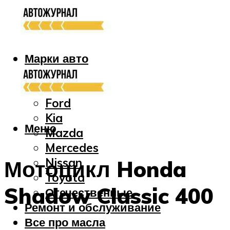
Марки авто
Audi
Bmw
Ford
Kia
Меню
Mazda
Mercedes
Nissan
Мотоцикл Honda
Toyota
Shadow Classic 400
Отечественные
Ремонт и обслуживание
Все про масла