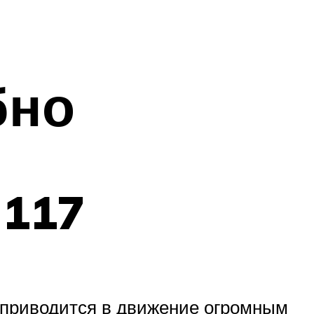
бно
 117
e приводится в движение огромным