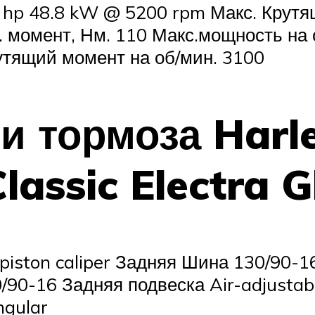
7 hp 48.8 kW @ 5200 rpm Макс. Кру
кс. момент, Нм. 110 Макс.мощность на
рутящий момент на об/мин. 3100
и тормоза Harl
assic Electra G
 piston caliper Задняя Шина 130/90-
0/90-16 Задняя подвеска Air-adjustab
ngular