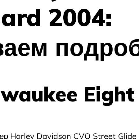
dard 2004:
ваем подро
lwaukee Eight
зер Harley Davidson CVO Street Glid