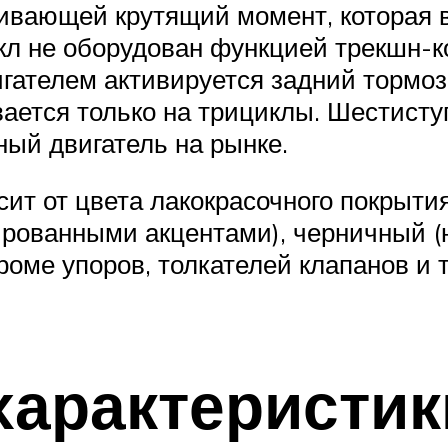
ивающей крутящий момент, которая в
кл не оборудован функцией трекшн-к
игателем активируется задний тормо
вается только на трициклы. Шестист
ый двигатель на рынке.
сит от цвета лакокрасочного покрыти
ированными акцентами), черничный (
 кроме упоров, толкателей клапанов 
характеристик