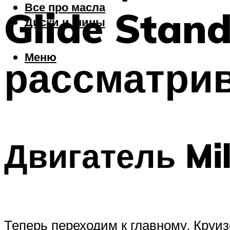
Все про масла
Glide Stan
Диски и шины
Меню
рассматри
Двигатель Mi
Теперь переходим к главному. Круи