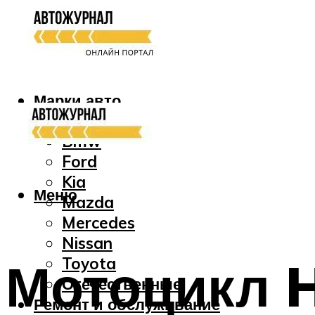
Марки авто
Audi
Bmw
Ford
Kia
Меню
Mazda
Mercedes
Nissan
Мотоцикл H
Toyota
Отечественные
Ремонт и обслуживание