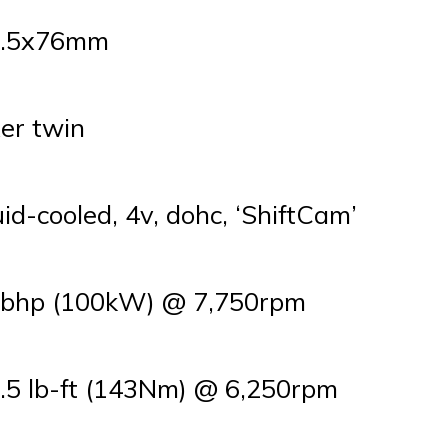
2.5x76mm
er twin
uid-cooled, 4v, dohc, ‘ShiftCam’
bhp (100kW) @ 7,750rpm
.5 lb-ft (143Nm) @ 6,250rpm