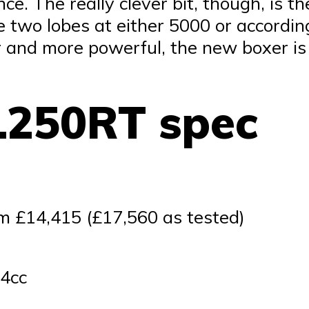
 The really clever bit, though, is the
wo lobes at either 5000 or according to
er and more powerful, the new boxer is
250RT spec
m £14,415 (£17,560 as tested)
4cc