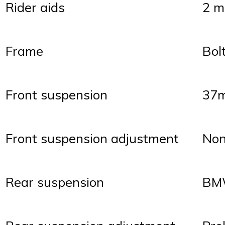
Rider aids
2 m
Frame
Bol
Front suspension
37m
Front suspension adjustment
No
Rear suspension
BMW