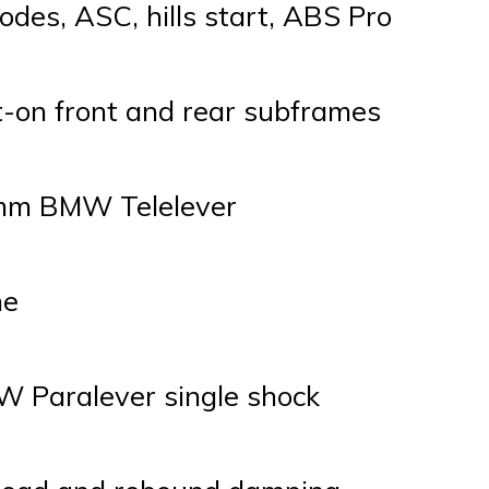
odes, ASC, hills start, ABS Pro
t-on front and rear subframes
m BMW Telelever
ne
 Paralever single shock