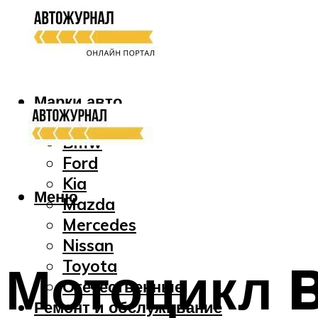
Марки авто
Audi
Bmw
Ford
Kia
Меню
Mazda
Mercedes
Nissan
Мотоцикл 
Toyota
Отечественные
Ремонт и обслуживание