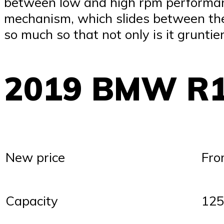
between low and high rpm performance.
mechanism, which slides between the t
so much so that not only is it grunti
2019 BMW R1
New price
Fro
Capacity
125