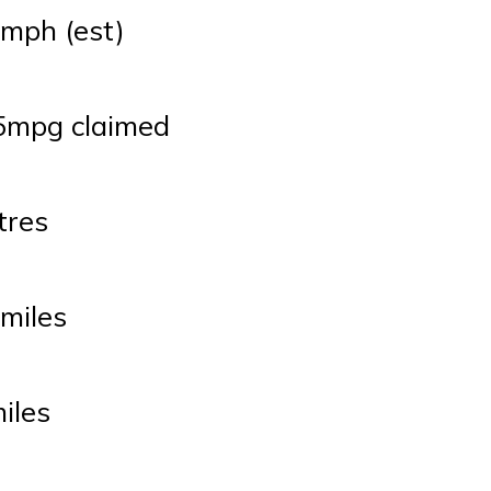
mph (est)
5mpg claimed
tres
miles
iles