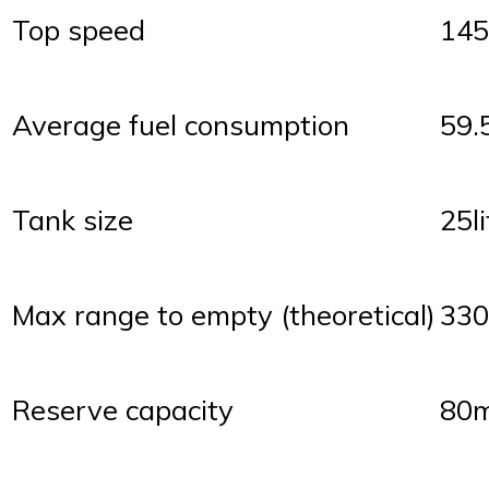
Top speed
145
Average fuel consumption
59.
Tank size
25li
Max range to empty (theoretical)
330
Reserve capacity
80m