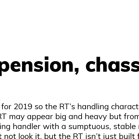
pension, chas
or 2019 so the RT’s handling characte
e RT may appear big and heavy but fro
ng handler with a sumptuous, stable ri
not look it, but the RT isn’t just built 