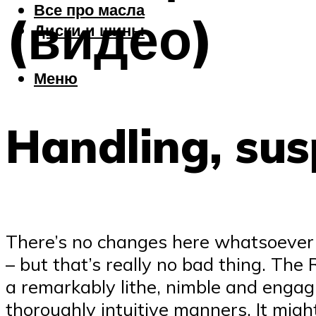
Все про масла
(видео)
Диски и шины
Меню
Handling, sus
There’s no changes here whatsoever f
– but that’s really no bad thing. Th
a remarkably lithe, nimble and engagi
thoroughly intuitive manners. It might 