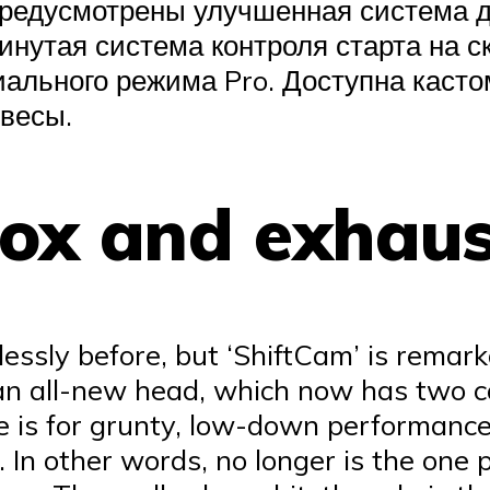
редусмотрены улучшенная система ди
инутая система контроля старта на с
иального режима Pro. Доступна каст
бвесы.
box and exhau
lessly before, but ‘ShiftCam’ is rema
 an all-new head, which now has two c
file is for grunty, low-down performance
In other words, no longer is the one 