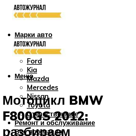
Марки авто
Audi
Bmw
Ford
Kia
Меню
Mazda
Mercedes
Nissan
Мотоцикл BMW
Toyota
F800GS 2012:
Отечественные
Ремонт и обслуживание
разбираем
Все про масла